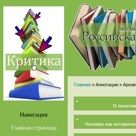
Главная
» Аннотации »
Архив
»
О поняти
Навигация
»
Человек как историче
Главная страница