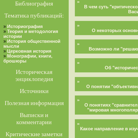
»
Библиография
В чем суть "критическ
Вас
Тематика публикаций:
»
»
Историография
О некоторых основ
»
Теория и методология
истории
»
История общественной
»
мысли
Возможно ли "решаю
»
Церковная история
»
Монографии, книги,
брошюры
»
Об "историче
Историческая
энциклопедия
»
О понятии "объектив
Источники
»
Полезная информация
О понятиях "сравнител
"мировая многополяр
Выписки и
комментарии
»
Какое направление в из
Критические заметки