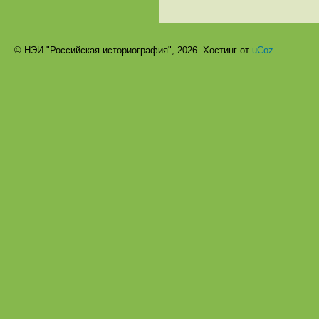
© НЭИ "Российская историография", 2026.
Хостинг от
uCoz
.