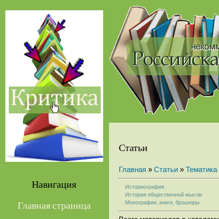
Статьи
Главная
»
Статьи
»
Тематика
Навигация
Историография
История общественной мысли
Монографии, книги, брошюры
Главная страница