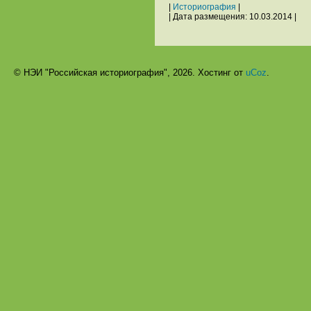
|
Историография
|
| Дата размещения:
10.03.2014
|
© НЭИ "Российская историография", 2026.
Хостинг от
uCoz
.