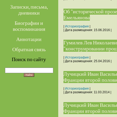
Записки, письма,
Об "исторической прозе
дневники
Емельянова
Биографии и
|
Историография
|
воспоминания
| Дата размещения:
15.06.2016
|
Аннотации
Гумилев Лев Николаеви
"конструировании про
Обратная связь
|
Историография
|
Поиск по сайту
| Дата размещения:
25.04.2016
|
Лучицкий Иван Василье
Франции второй полови
|
Историография
|
| Дата размещения:
11.03.2014
|
Лучицкий Иван Василье
Франции второй половин