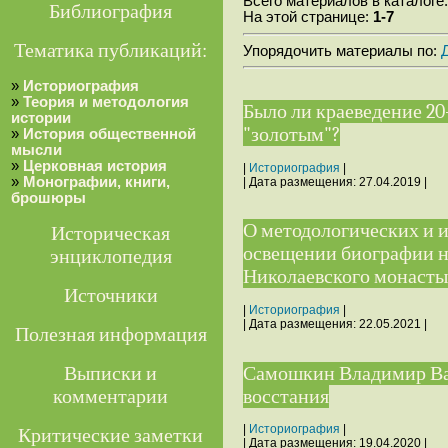
Всего материалов в каталоге
Библиография
На этой странице:
1-7
Тематика публикаций:
Упорядочить материалы по:
»
Историография
»
Теория и методология
Было ли краеведение 20-
истории
"золотым"?
»
История общественной
мысли
»
Церковная история
|
Историография
|
»
Монографии, книги,
| Дата размещения:
27.04.2019
|
брошюры
О методологических и 
Историческая
освещении биографии 
энциклопедия
Николаевского монасты
Источники
|
Историография
|
| Дата размещения:
22.05.2021
|
Полезная информация
Самошкин Владимир Ва
Выписки и
восстания
комментарии
|
Историография
|
Критические заметки
| Дата размещения:
19.04.2020
|