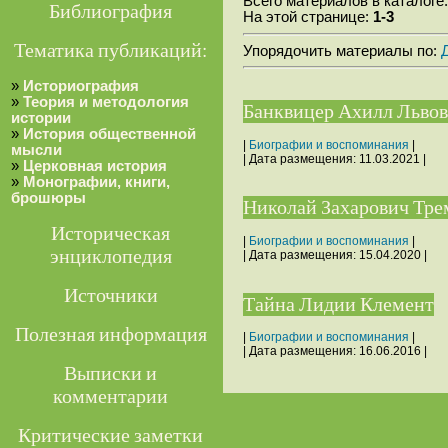
Всего материалов в каталоге
Библиография
На этой странице:
1-3
Тематика публикаций:
Упорядочить материалы по:
»
Историография
»
Теория и методология
Банквицер Ахилл Львови
истории
»
История общественной
|
Биографии и воспоминания
|
мысли
| Дата размещения:
11.03.2021
|
»
Церковная история
»
Монографии, книги,
брошюры
Николай Захарович Трем
Историческая
|
Биографии и воспоминания
|
энциклопедия
| Дата размещения:
15.04.2020
|
Источники
Тайна Лидии Клемент
Полезная информация
|
Биографии и воспоминания
|
| Дата размещения:
16.06.2016
|
Выписки и
комментарии
Критические заметки