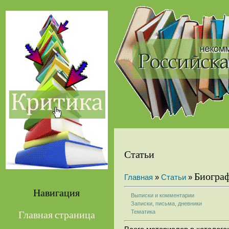
Статьи
Биогра
Главная
»
Статьи
»
Навигация
Выписки и комментарии
Записки, письма, дневники
Тематика
Главная страница