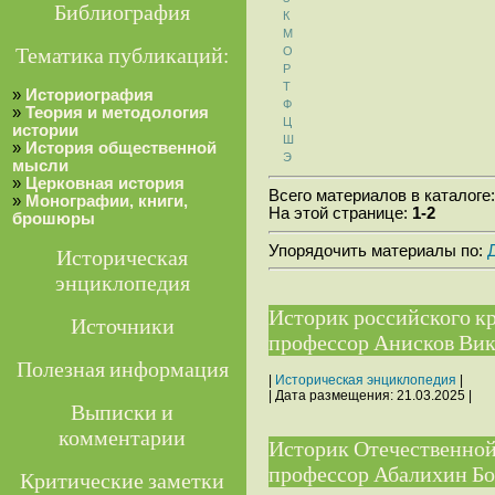
Библиография
К
М
Тематика публикаций:
О
Р
Т
»
Историография
Ф
»
Теория и методология
Ц
истории
Ш
»
История общественной
Э
мысли
»
Церковная история
Всего материалов в каталоге
»
Монографии, книги,
На этой странице:
1-2
брошюры
Упорядочить материалы по:
Историческая
энциклопедия
Историк российского кр
Источники
профессор Анисков Вик
Полезная информация
|
Историческая энциклопедия
|
| Дата размещения:
21.03.2025
|
Выписки и
комментарии
Историк Отечественной
профессор Абалихин Бор
Критические заметки