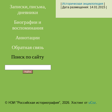
|
Историческая энциклопедия
|
Записки, письма,
| Дата размещения:
14.01.2015
|
дневники
Биографии и
воспоминания
Аннотации
Обратная связь
Поиск по сайту
© НЭИ "Российская историография", 2026.
Хостинг от
uCoz
.