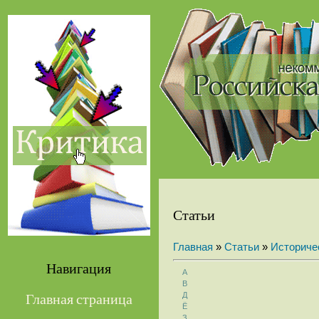
Статьи
Главная
»
Статьи
»
Историче
Навигация
А
В
Д
Главная страница
Ё
З