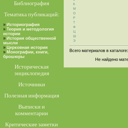
Библиография
К
М
Тематика публикаций:
О
Р
Т
»
Историография
Ф
»
Теория и методология
Ц
истории
Ш
»
История общественной
Э
мысли
»
Церковная история
Всего материалов в каталоге
»
Монографии, книги,
брошюры
Не найдено мат
Историческая
энциклопедия
Источники
Полезная информация
Выписки и
комментарии
Критические заметки