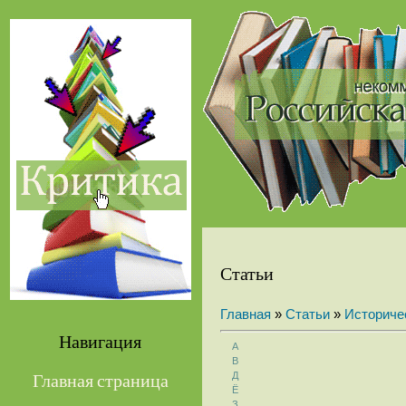
Статьи
Главная
»
Статьи
»
Историче
Навигация
А
В
Д
Главная страница
Ё
З