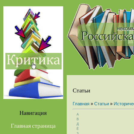
Статьи
Главная
»
Статьи
»
Историче
Навигация
А
В
Д
Главная страница
Ё
З