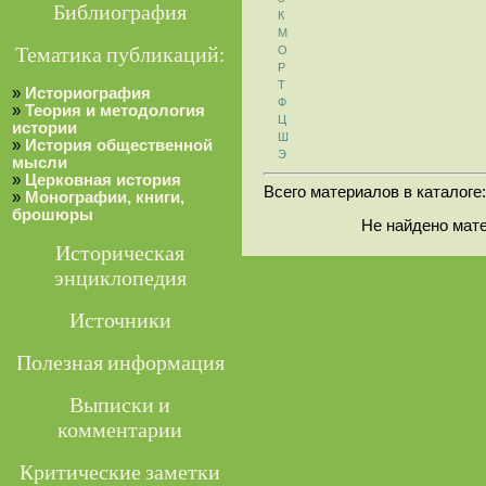
Библиография
К
М
Тематика публикаций:
О
Р
Т
»
Историография
Ф
»
Теория и методология
Ц
истории
Ш
»
История общественной
Э
мысли
»
Церковная история
Всего материалов в каталоге
»
Монографии, книги,
брошюры
Не найдено мат
Историческая
энциклопедия
Источники
Полезная информация
Выписки и
комментарии
Критические заметки