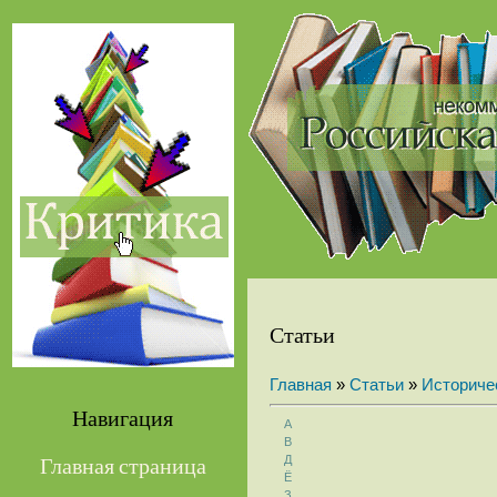
Статьи
Главная
»
Статьи
»
Историче
Навигация
А
В
Д
Главная страница
Ё
З