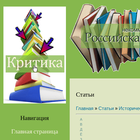
Статьи
Главная
»
Статьи
»
Историче
Навигация
А
В
Д
Главная страница
Ё
З