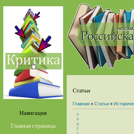
Статьи
Главная
»
Статьи
»
Историче
Навигация
А
В
Д
Главная страница
Ё
З