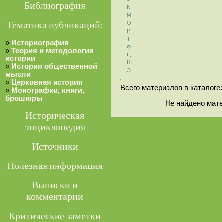
Библиография
К
М
Тематика публикаций:
О
Р
Т
»
Историография
Ф
»
Теория и методология
Ц
истории
Ш
»
История общественной
Э
мысли
»
Церковная история
Всего материалов в каталоге
»
Монографии, книги,
брошюры
Не найдено мат
Историческая
энциклопедия
Источники
Полезная информация
Выписки и
комментарии
Критические заметки