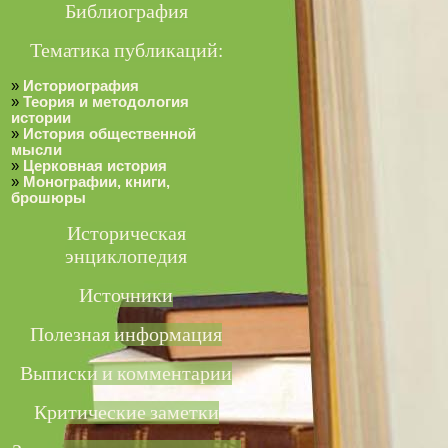
Библиография
Тематика публикаций:
»
Историография
»
Теория и методология
истории
»
История общественной
мысли
»
Церковная история
»
Монографии, книги,
брошюры
Историческая
энциклопедия
Источники
Полезная информация
Выписки и комментарии
Критические заметки