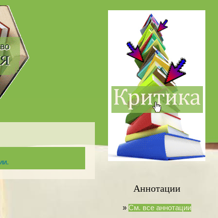
ии.
Аннотации
»
См. все аннотации