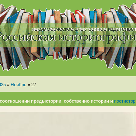
025
»
Ноябрь
»
27
соотношении предыстории, собственно истории и
постистор