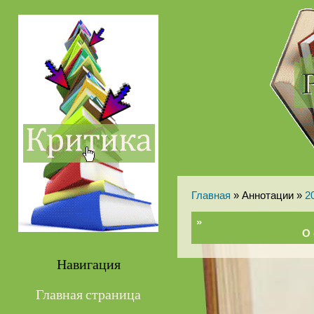
Главная
» Аннотации »
2
»
О 
Навигация
Главная страница