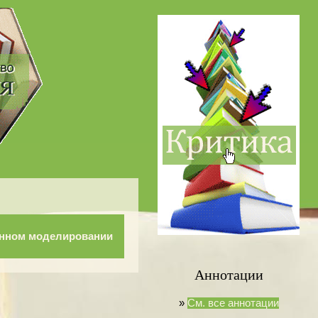
ионном моделировании
Аннотации
»
См. все аннотации