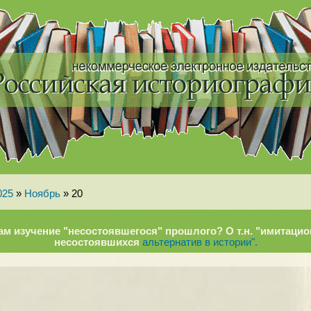
025
»
Ноябрь
»
20
ам изучение "несостоявшегося" прошлого? О т.н. "имитац
несостоявшихся
альтернатив в истории".