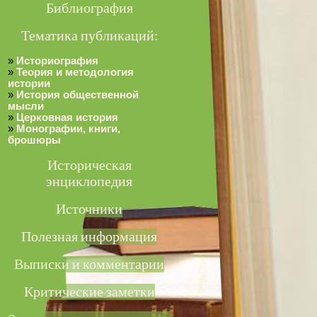
Библиография
Тематика публикаций:
»
Историография
»
Теория и методология
истории
»
История общественной
мысли
»
Церковная история
»
Монографии, книги,
брошюры
Историческая
энциклопедия
Источники
Полезная информация
Выписки и комментарии
Критические заметки