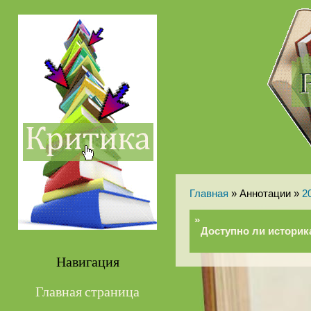
Главная
» Аннотации »
2
»
Доступно ли историк
Навигация
Главная страница