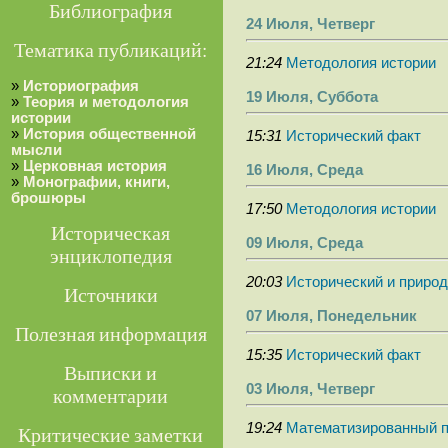
Библиография
24 Июля, Четверг
Тематика публикаций:
21:24
Методология истории
»
Историография
19 Июля, Суббота
»
Теория и методология
истории
»
История общественной
15:31
Исторический факт
мысли
»
Церковная история
16 Июля, Среда
»
Монографии, книги,
брошюры
17:50
Методология истории
Историческая
09 Июля, Среда
энциклопедия
20:03
Исторический и природ
Источники
07 Июля, Понедельник
Полезная информация
15:35
Исторический факт
Выписки и
03 Июля, Четверг
комментарии
19:24
Математизированный 
Критические заметки