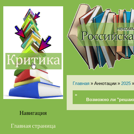
Главная
» Аннотации »
2025
»
Возможно ли "решаю
Навигация
Главная страница