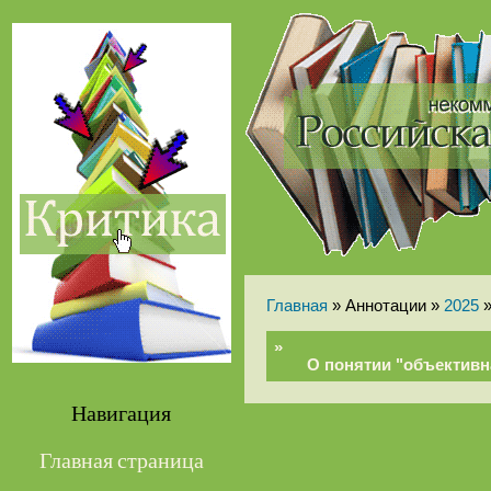
Главная
» Аннотации »
2025
»
О понятии "объектив
Навигация
Главная страница