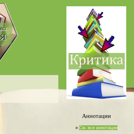
Аннотации
»
См. все аннотации