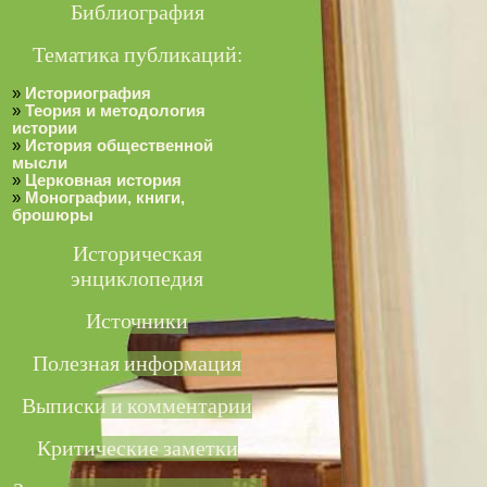
Библиография
Тематика публикаций:
»
Историография
»
Теория и методология
истории
»
История общественной
мысли
»
Церковная история
»
Монографии, книги,
брошюры
Историческая
энциклопедия
Источники
Полезная информация
Выписки и комментарии
Критические заметки