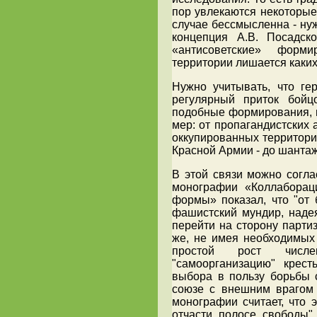
пор увлекаются некоторые 
случае бессмысленна - ну
концепция А.В. Посадск
«антисоветские» форм
территории лишается каки
Нужно учитывать, что ге
регулярный приток бойц
подобные формирования, 
мер: от пропагандистских
оккупированных территори
Красной Армии - до шантаж
В этой связи можно согла
монографии «Коллабораци
формы» показал, что "от 
фашистский мундир, надея
перейти на сторону партиз
же, не имея необходимых
простой рост числ
"самоорганизацию" кресть
выбора в пользу борьбы 
союзе с внешним врагом 
монографии считает, что 
отчасти полосе свободы