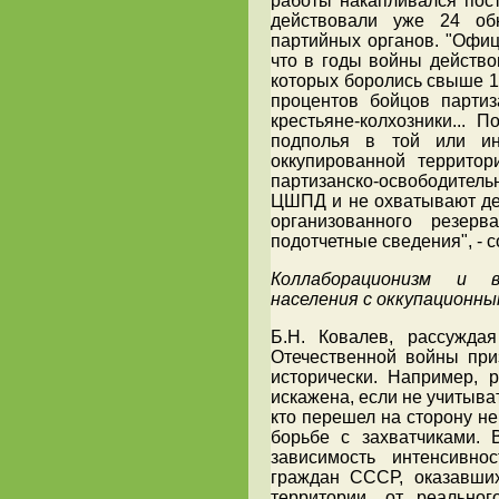
работы накапливался пос
действовали уже 24 об
партийных органов. "Офици
что в годы войны действо
которых боролись свыше 1 
процентов бойцов партиз
крестьяне-колхозники... 
подполья в той или и
оккупированной террито
партизанско-освободител
ЦШПД и не охватывают дец
организованного резер
подотчетные сведения", - 
Коллаборационизм и в
населения с оккупационны
Б.Н. Ковалев, рассужда
Отечественной войны при
исторически. Например, р
искажена, если не учитыват
кто перешел на сторону не
борьбе с захватчиками. 
зависимость интенсивно
граждан СССР, оказавши
территории, от реально