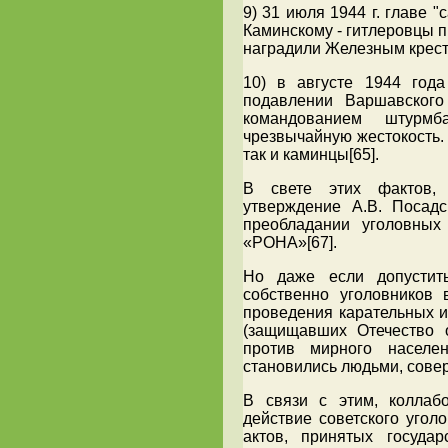
9) 31 июля 1944 г. главе 
Каминскому - гитлеровцы 
наградили Железным кресто
10) в августе 1944 год
подавлении Варшавског
командованием штурм
чрезвычайную жестокость.
так и каминцы[65].
В свете этих фактов, 
утверждение А.В. Посадс
преобладании уголовных
«РОНА»[67].
Но даже если допустит
собственно уголовников
проведения карательных и
(защищавших Отечество о
против мирного населен
становились людьми, сове
В связи с этим, коллаб
действие советского угол
актов, принятых госуда