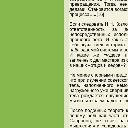
превращения. Тогда не
дедами. Становится возмо
процесса…»[16]
Если следовать Н.Н. Козло
ответственность за д
непосредственных испол
прошлого века. И как в э
себе «участие» историка 
наблюдаемой системы и ве
И какие же «чудеса п
заплечных дел мастера из 
в наших «отцов и дедов»?
Не менее спорными предст
что при изучении советско
тела, наполненного немо
нагруженного уже свершив
тела рождается ощущение
мы испытываем радость, об
После подобных теоретиче
почему большая часть оте
Сапронов, не хочет рас
мышления» и «следовать 