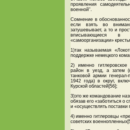
проявления самодеятель
военной".
Сомнение в обоснованност
если взять во вниман
затушевывает, а то и про
вписывающиеся в е
«самоорганизации» крестья
1)так называемая «Локо
поддержке немецкого кома
2) именно гитлеровское
район в уезд, а затем 
танковой армии генерал
1942 года) в округ, вкл
Курской областей[56];
3)это же командование наз
обязав его «заботиться о 
и «осуществлять поставки 
4) именно гитлеровцы «пр
советских военнопленных[5