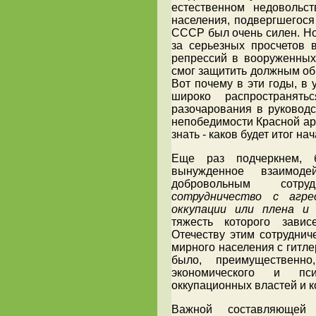
естественном недовольс
населения, подвергшегося
СССР был очень силен. Но 
за серьезных просчетов 
репрессий в вооруженных
смог защитить должным об
Вот почему в эти годы, в 
широко распространять
разочарования в руковод
непобедимости Красной арм
знать - каков будет итог н
Еще раз подчеркнем, 
вынужденное взаимод
добровольным сотру
сотрудничество с агре
оккупации или плена и 
тяжесть которого зави
Отечеству этим сотрудни
мирного населения с гитл
было, преимущественно,
экономического и пс
оккупационных властей и 
Важной составляющей 