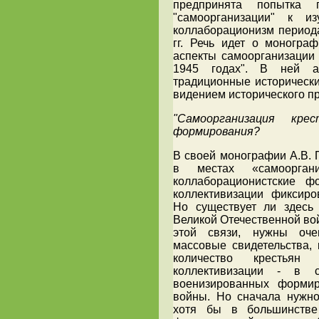
предпринята попытка п
"самоорганизации" к и
коллаборационизм период
гг. Речь идет о монограф
аспекты самоорганизации 
1945 годах". В ней а
традиционные исторически
видением исторического пр
"Самоорганизация кре
формирования?
В своей монографии А.В. 
в местах «самоорган
коллаборационистские ф
коллективизации фиксиро
Но существует ли здесь
Великой Отечественной вой
этой связи, нужны оче
массовые свидетельства, 
количество крестьян
коллективизации - в со
военизированных формир
войны. Но сначала нужно
хотя бы в большинстве 