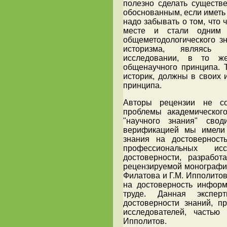
полезно сделать существе
обоснованным, если иметь 
надо забывать о том, что 
месте и стали одним и
общеметодологического зн
историзма, являясь 
исследовании, в то ж
общенаучного принципа. 
историк, должны в своих 
принципа.
Авторы рецензии не с
проблемы академическог
"научного знания" свод
верификацией мы имели 
знания на достоверност
профессиональных ис
достоверности, разрабо
рецензируемой монографии
Филатова и Г.М. Ипполитов
на достоверность инфор
труде. Данная экспер
достоверности знаний, 
исследователей, частью
Ипполитов.