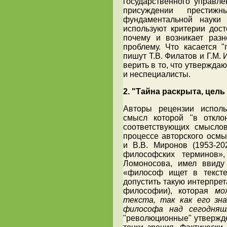
государственного управле
присуждении престиж
фундаментальной науки 
используют критерии дост
почему и возникает раз
проблему. Что касается "
пишут Т.В. Филатов и Г.М. 
верить в то, что утвержда
и неспециалисты.
2. "Тайна раскрыта, цель
Авторы рецензии исполь
смысл которой "в откло
соответствующих смысло
процессе авторского осмы
и В.В. Миронов (1953-20
философских терминов»
Ломоносова, имел ввиду 
«философ ищет в тексте
допустить такую интерпре
философии), которая
мо
текста, так как его зн
философа над сегодня
"революционные" утвержде