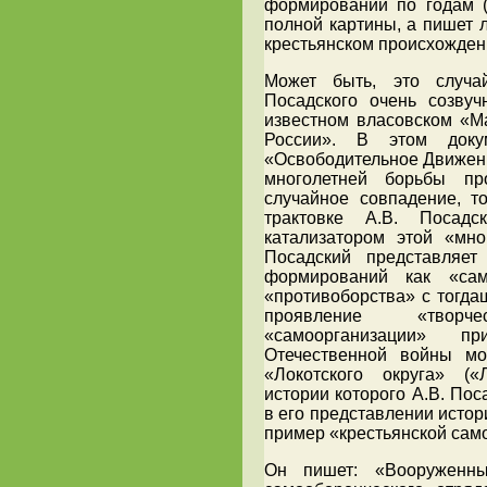
формирований по годам (1
полной картины, а пишет 
крестьянском происхожден
Может быть, это случа
Посадского очень созву
известном власовском «М
России». В этом докум
«Освободительное Движен
многолетней борьбы пр
случайное совпадение, т
трактовке А.В. Посад
катализатором этой «мно
Посадский представляет
формирований как «сам
«противоборства» с тогда
проявление «творч
«самоорганизации» п
Отечественной войны мо
«Локотского округа» («Л
истории которого А.В. Пос
в его представлении истор
пример «крестьянской сам
Он пишет: «Вооруженны