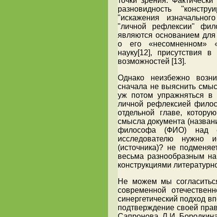
точки зрения. Фактически
разновидность "констр
"искажения изначальног
"личной рефлексии" фил
являются основанием для
о его «несомненном» «
науку[12], присутствия 
возможностей [13].
Однако неизбежно возн
сначала не выяснить смыс
уж потом упражняться в 
личной рефлексией филос
отдельной главе, котору
смысла документа (назван
философа (ФИО) над с
исследователю нужно и
(источника)? не подменяе
весьма разнообразным наб
конструкциями литературн
Не можем мы согласиться
современной отечественн
синергетический подход вп
подтверждение своей прав
Сапронова, Л.И. Бородкина