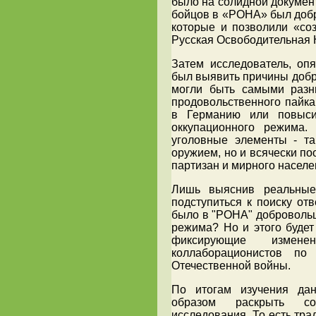
было на солидной документ
бойцов в «РОНА» был добр
которые и позволили «соз
Русская Освободительная 
Затем исследователь, оп
был выявить причины добр
могли быть самыми разн
продовольственного пайка
в Германию или повыси
оккупационного режима.
уголовные элементы - та
оружием, но и всячески по
партизан и мирного населе
Лишь выяснив реальные
подступиться к поиску от
было в "РОНА" добровольц
режима? Но и этого будет
фиксирующие измене
коллаборационистов по
Отечественной войны.
По итогам изучения да
образом раскрыть со
исследования. То есть тра