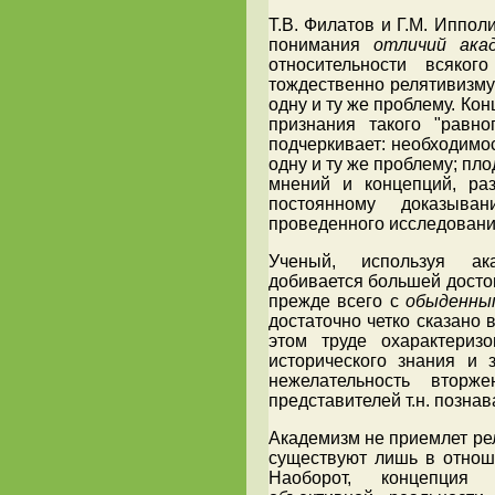
Т.В. Филатов и Г.М. Иппол
понимания
отличий ака
относительности всяког
тождественно релятивизму 
одну и ту же проблему. Ко
признания такого "равно
подчеркивает: необходимо
одну и ту же проблему; пл
мнений и концепций, ра
постоянному доказыва
проведенного исследовани
Ученый, используя ак
добивается большей досто
прежде всего с
обыденны
достаточно четко сказано 
этом труде охарактериз
исторического знания и
нежелательность вторж
представителей т.н. позна
Академизм не приемлет рел
существуют лишь в отноше
Наоборот, концепция 