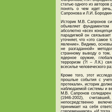
статью одного из авторов 
понять о чем идет речь
Сапронова и Л.И. Бородкин
Историк М.В. Сапронов си
объявляет фундаментом 
абсолютно «всех концепци
парадигмой он связывает 
уточняет, что «это самое 
явление». Видимо, основы
не разгаданной» методо
странному выводу о том, 
ядерное оружие, глобал
терроризм (?! – Л.К.) с
всесилье человеческого ра
Кроме того, этот исследо
прошлые события с учето
протекали», историк долже
наблюдаемой системы и ве
М.В. Сапронов солидарен
(1946-2002), считавш
непосредственно вклю
принимает на себя ответ
современников». «И тогда, 