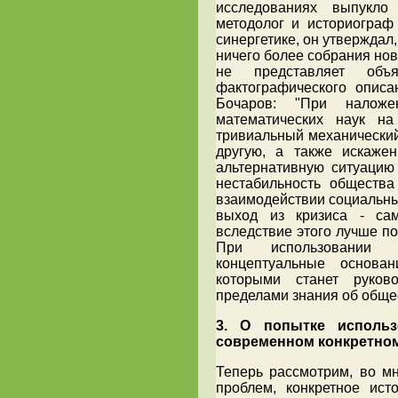
исследованиях выпукло
методолог и историограф 
синергетике, он утверждал,
ничего более собрания нов
не представляет объ
фактографического описа
Бочаров: "При наложе
математических наук на
тривиальный механический
другую, а также искаже
альтернативную ситуацию 
нестабильность общества
взаимодействии социальных
выход из кризиса - са
вследствие этого лучше п
При использовании е
концептуальные основа
которыми станет руково
пределами знания об общест
3. О попытке использ
современном конкретно
Теперь рассмотрим, во м
проблем, конкретное ист