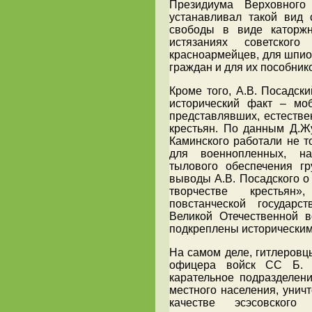
Президиума Верховног
устанавливал такой вид 
свободы в виде каторж
истязаниях советског
красноармейцев, для шпио
граждан и для их пособнико
Кроме того, А.В. Посадск
исторический факт – мо
представлявших, естествен
крестьян. По данным Д.Ж
Каминского работали не то
для военнопленных, н
тылового обеспечения гр
выводы А.В. Посадского о
творчестве крестьян
повстанческой государс
Великой Отечественной во
подкреплены историческим
На самом деле, гитлеровц
офицера войск СС Б. 
карательное подразделен
местного населения, уничт
качестве эсэсовского