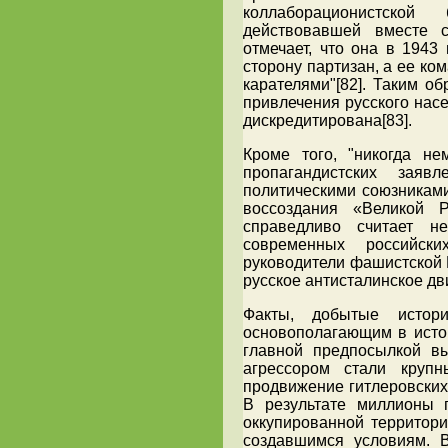
коллаборационистской
действовавшей вместе 
отмечает, что она в 1943
сторону партизан, а ее ко
карателями"[82]. Таким об
привлечения русского нас
дискредитирована[83].
Кроме того, "никогда не
пропагандистских зая
политическими союзниками
воссоздания «Великой Р
справедливо считает не
современных российск
руководители фашистской 
русское антисталинское дв
Факты, добытые истор
основополагающим в истор
главной предпосылкой в
агрессором стали круп
продвижение гитлеровских
В результате миллионы 
оккупированной территор
создавшимся условиям. 