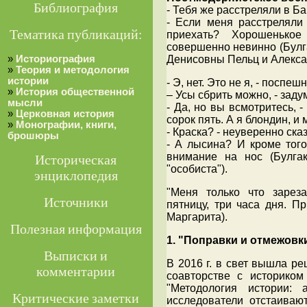
Библиография
- Тебя же расстреляли в Бак
- Если меня расстреляли 
Тематика публикаций:
приехать? Хорошенько
совершенно невинно (Булга
»
Историография
Денисовны Пельц и Алекса
»
Теория и методология
истории
- Э, нет. Это не я, - поспеш
»
История общественной
– Усы сбрить можно, - зад
мысли
- Да, но вы всмотритесь, -
»
Церковная история
сорок пять. А я блондин, и
»
Монографии, книги,
- Краска? - неуверенно ска
брошюры
- А лысина? И кроме того
внимание на нос (Булга
Историческая
"особиста").
энциклопедия
"Меня только что зарез
Источники
пятницу, три часа дня. П
Маргарита).
Полезная информация
1. "Поправки и отмежовк
Выписки и
В 2016 г. в свет вышла р
комментарии
соавторстве с историко
"Методология истории: 
Критические заметки
исследователи отстаиваю