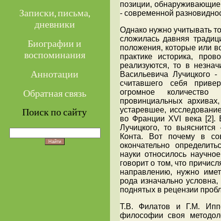
позиции, обнаруживающие
Записки, письма,
- современной разновиднос
дневники
Однако нужно учитывать то
сложилась давняя традици
Биографии и
положения, которые или в
воспоминания
практике историка, пров
реализуются, то в незнач
Аннотации
Васильевича Лучицкого -
считавшего себя приве
Обратная связь
огромное количество
провинциальных архивах
устаревшее, исследование
Поиск по сайту
во Франции XVI века [2].
Лучицкого, то выяснится
Конта. Вот почему в со
окончательно определить
науки относилось научное
говорит о том, что причисл
направлению, нужно имет
рода изначально условна,
поднятых в рецензии проб
Т.В. Филатов и Г.М. Ипп
философии своя методоло