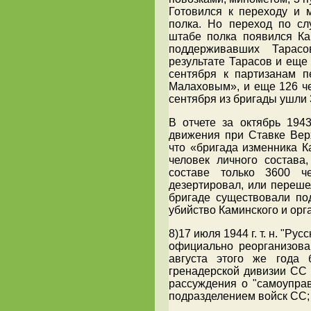
Готовился к переходу и м
полка. Но переход по сл
штабе полка появился Ка
поддерживавших Тарасо
результате Тарасов и еще 
сентября к партизанам 
Малаховым», и еще 126 че
сентября из бригады ушли 
В отчете за октябрь 194
движения при Ставке Вер
что «бригада изменника К
человек личного состава
составе только 3600 ч
дезертировал, или переше
бригаде существовали по
убийство Каминского и орг
8)17 июля 1944 г. т. н. "Р
официально реорганизов
августа этого же года 
гренадерской дивизии СС "
рассуждения о "самоупра
подразделением войск СС;