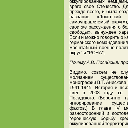
оккупированных немцами
врага свое Отечество. Дл
прежде всего, и была соз
название «Локотский 
самоуправляемый округ»),
свои же рассуждения о бо
свободы», вынужден харак
Если и можно говорить о ка
германского командования
масштабный военно-полит
округ" и "РОНА".
Почему А.В. Посадский пр
Видимо, совсем не сл
молчанием существов
монографии В.Т. Анискова 
1941-1945. История и пси
свет в 2003 году, т.е.
Посадского. (Вероятно, 
игнорирование существ
фактов.) В главе IV м
разносторонний и досто
героическую борьбу кре
оккупированной территори