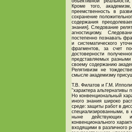
объективной реальности
Кроме того, академизм
преемственность в разв
сохранение положительного
содержания преодолевае
знания]. Следование реля
агностицизму. Следов
постепенно познавать фр
и систематического уто
фрагментов, за счет по
достоверности полученн
представляемых разными 
своему содержанию академ
Релятивизм не тождестве
смысле академизму присуща
Т.В. Филатов и Г.М. Иппол
"характера альтернативы п
Но конвенциональный хара
иного знания широко рас
среде: защиты работ в ди
специализированными, в 
ныне действующих ис
конвенционального харак
входящими в различного р