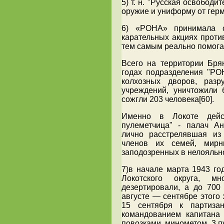
5) т. н. "Русская освобод
оружие и униформу от герм
6) «РОНА» принимала с
карательных акциях проти
тем самым реально помога
Всего на территории Бря
годах подразделения "РО
колхозных дворов, раз
учреждений, уничтожили 
сожгли 203 человека[60].
Именно в Локоте дейст
пулеметчица" - палач Ан
лично расстрелявшая из
членов их семей, мирн
заподозренных в нелояльно
7)в начале марта 1943 год
Локотского округа, м
дезертировали, а до 700
августе — сентябре этого
15 сентября к партиз
командованием капитана
повозками, минометом, 3 п