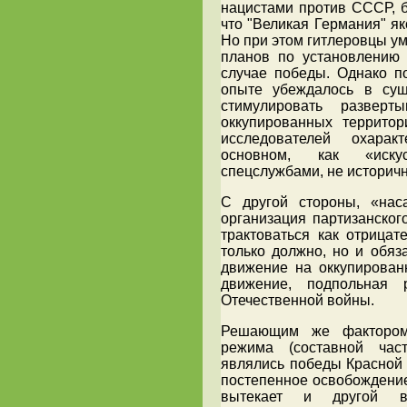
нацистами против СССР, 
что "Великая Германия" я
Но при этом гитлеровцы у
планов по установлению
случае победы. Однако п
опыте убеждалось в сущ
стимулировать разверт
оккупированных территор
исследователей охарак
основном, как «искус
спецслужбами, не историч
С другой стороны, «нас
организация партизанско
трактоваться как отрицат
только должно, но и обяз
движение на оккупирован
движение, подпольная
Отечественной войны.
Решающим же фактором
режима (составной час
являлись победы Красной 
постепенное освобождение
вытекает и другой 