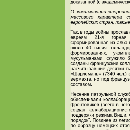
доказанной (с академическ
О замалчивании сторонни
массового характера 
европейских стран, также
Так, в годы войны прослав
евреям 21-я горная 
сформированная из албан
около 40 тысяч голландц
формированиях, укомп
мусульманами, служило 
созданы французские кол
насчитывавшие десятки ты
«Шарлемань» (7340 чел.) 
вермахта, но под францу
составом.
Несение патрульной служ
обеспечивали коллаборац
фронтовиков (всего в него
создан коллаборациони
поддержки режима Виши. 
порядок". Позднее из лег
по образцу немецких отря