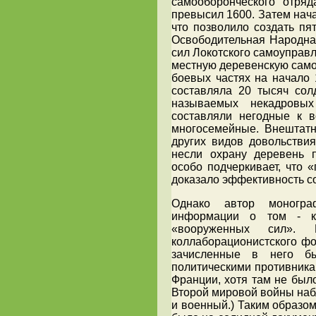
самооборонческого отряд
превысил 1600. Затем нача
что позволило создать пя
Освободительная Народна
сил Локотского самоуправ
местную деревенскую само
боевых частях на начало 
составляла 20 тысяч сол
называемых некадровых
составляли негодные к 
многосемейные. Внештат
других видов довольстви
несли охрану деревень п
особо подчеркивает, что 
доказало эффективность с
Однако автор моногра
информации о том - к
«вооруженных сил».
коллаборационистского фо
зачисленные в него б
политическими противника
Франции, хотя там не был
Второй мировой войны наб
и военный.) Таким образом