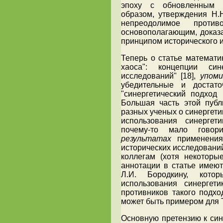
эпоху с обновленным м
образом, утверждения Н.
непреодолимое проти
основополагающим, доказ
принципом исторического 
Теперь о статье математи
хаоса": концепции син
исследований" [18],
упоми
убедительные и достато
"синергетический подход
Большая часть этой пуб
разных ученых о синергет
использования синергет
почему-то мало гово
результатах
применения 
исторических исследовани
коллегам (хотя некоторы
аннотации в статье имеют
Л.И. Бородкину, кото
использования синергет
противников такого подхо
может быть примером для Т
Основную претензию к син