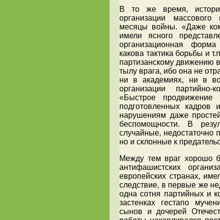
В то же время, истори
организации массового 
месяцы войны. «Даже кома
имели ясного представл
организационная форма 
какова тактика борьбы и т
партизанскому движению в
тылу врага, ибо она не отр
ни в академиях, ни в в
организации партийно-к
«Быстрое продвижение п
подготовленных кадров 
нарушениям даже простей
беспомощности. В резу
случайные, недостаточно 
но и склонные к предательс
Между тем враг хорошо 
антифашистских органи
европейских странах, име
следствие, в первые же н
одна сотня партийных и к
застенках гестапо муче
сынов и дочерей Отечест