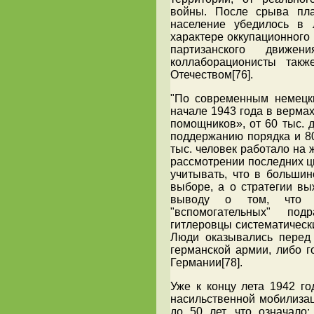
войны. После срыва пла
население убедилось в 
характере оккупационного 
партизанского движе
коллаборационисты такж
Отечеством[76].
"По современным немецки
начале 1943 года в верма
помощников», от 60 тыс. 
поддержанию порядка и 80
тыс. человек работало на 
рассмотрении последних ци
учитывать, что в большин
выборе, а о стратегии вы
выводу о том, что п
"вспомогательных" под
гитлеровцы систематическ
Люди оказывались перед
германской армии, либо г
Германии[78].
Уже к концу лета 1942 го
насильственной мобилизац
до 50 лет, что означало