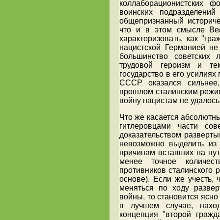
коллаборационистских ф
воинских подразделени
общепризнанный историчес
что и в этом смысле Ве
характеризовать, как "гр
нацистской Германией не
большинство советских
трудовой героизм и т
государство в его усилиях
СССР оказался сильнее
прошлом сталинским режим
войну нацистам не удалось,
Что же касается абсолютн
гитлеровцами части сов
доказательством разверты
невозможно выделить из
причинам вставших на пут
менее точное количест
противников сталинского 
основе). Если же учесть,
меняться по ходу разве
войны, то становится ясно
в лучшем случае, нахо
концепция "второй гражд