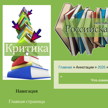
Главная
» Аннотации »
2026
»
Что озна
Навигация
Главная страница